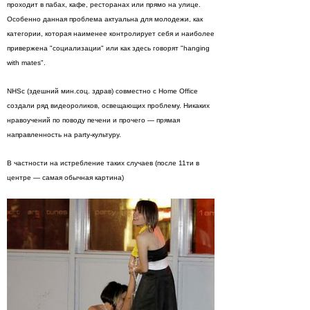
проходит в пабах, кафе, ресторанах или прямо на улице.
Особенно данная проблема актуальна для молодежи, как
категории, которая наименее контролирует себя и наиболее
привержена "социализации" или как здесь говорят "hanging
with mates".
NHSс (здешний мин.соц. здрав) совместно с Home Office
создали ряд видеороликов, освещающих проблему. Никаких
нравоучений по поводу печени и прочего — прямая
направленность на party-культуру.
В частности на истребление таких случаев (после 11ти в
центре — самая обычная картина)