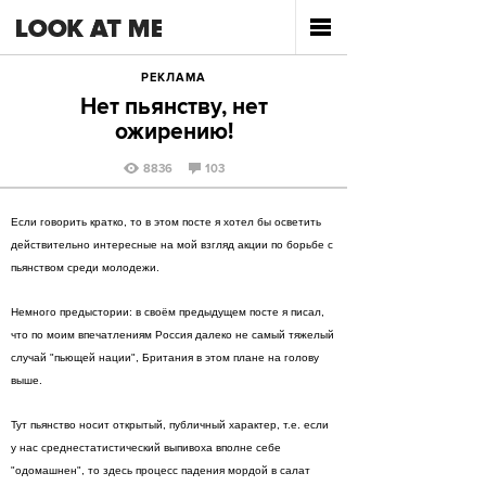
РЕКЛАМА
Нет пьянству, нет
ожирению!
8836
103
Если говорить кратко, то в этом посте я хотел бы осветить
действительно интересные на мой взгляд акции по борьбе с
пьянством среди молодежи.
Немного предыстории: в своём предыдущем посте я писал,
что по моим впечатлениям Россия далеко не самый тяжелый
случай "пьющей нации", Британия в этом плане на голову
выше.
Тут пьянство носит открытый, публичный характер, т.е. если
у нас среднестатистический выпивоха вполне себе
"одомашнен", то здесь процесс падения мордой в салат