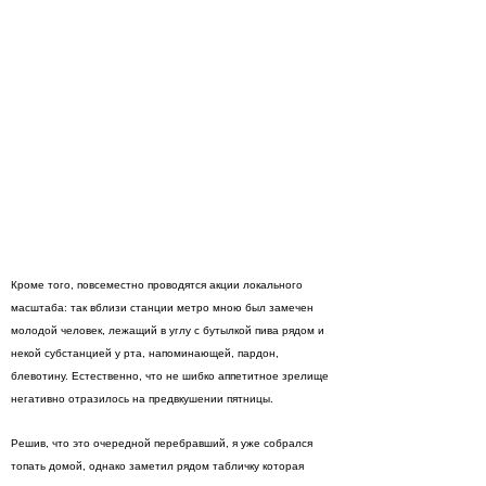
Кроме того, повсеместно проводятся акции локального
масштаба: так вблизи станции метро мною был замечен
молодой человек, лежащий в углу с бутылкой пива рядом и
некой субстанцией у рта, напоминающей, пардон,
блевотину. Естественно, что не шибко аппетитное зрелище
негативно отразилось на предвкушении пятницы.
Решив, что это очередной перебравший, я уже собрался
топать домой, однако заметил рядом табличку которая