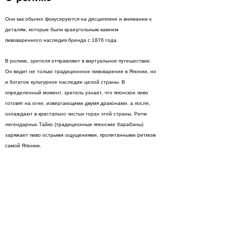
Они как обычно фокусируются на дисциплине и внимании к
деталям, которые были краеугольным камнем
пивоваренного наследия бренда с 1876 года.
В ролике, зрителя отправляют в виртуальное путешествие.
Он видит не только традиционное пивоварение в Японии, но
и богатое культурное наследие целой страны. В
определенный момент, зритель узнает, что японское пиво
готовят на огне, извергающими двумя драконами, а после,
охлаждают в кристально чистых горах этой страны. Ритм
легендарных Тайко (традиционные японские барабаны)
заряжает пиво острыми ощущениями, пропитанными ритмом
самой Японии.