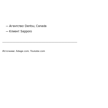
Агентство: Dentsu, Canada
Клиент: Sapporo
_______________________________________________________________________
Источники: Adage.com, Youtube.com
Просмотры
Расскажите друзьям
2412
Комментарии
Load comments