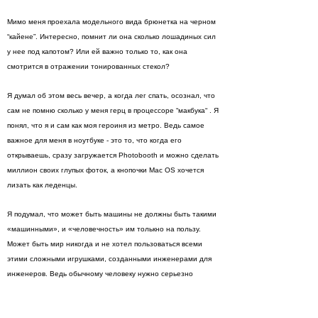
Мимо меня проехала модельного вида брюнетка на черном
“кайене”. Интересно, помнит ли она сколько лошадиных сил
у нее под капотом? Или ей важно только то, как она
смотрится в отражении тонированных стекол?
Я думал об этом весь вечер, а когда лег спать, осознал, что
сам не помню сколько у меня герц в процессоре “макбука“ . Я
понял, что я и сам как моя героиня из метро. Ведь самое
важное для меня в ноутбуке - это то, что когда его
открываешь, сразу загружается Photobooth и можно сделать
миллион cвоих глупых фоток, а кнопочки Mac OS хочется
лизать как леденцы.
Я подумал, что может быть машины не должны быть такими
«машинными», и «человечность» им толькно на пользу.
Может быть мир никогда и не хотел пользоваться всеми
этими сложными игрушками, созданными инженерами для
инженеров. Ведь обычному человеку нужно серьезно
напрягать свой мозг и заставлять его выполнять
противоестественные задачи, чтобы с первого раза