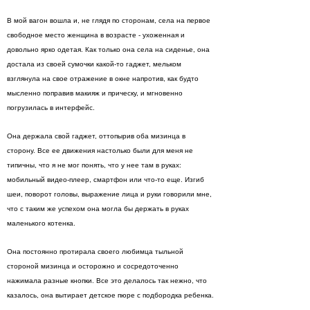
В мой вагон вошла и, не глядя по сторонам, села на первое
свободное место женщина в возрасте - ухоженная и
довольно ярко одетая. Как только она села на сиденье, она
достала из своей сумочки какой-то гаджет, мельком
взглянула на свое отражение в окне напротив, как будто
мысленно поправив макияж и прическу, и мгновенно
погрузилась в интерфейс.
Она держала свой гаджет, оттопырив оба мизинца в
сторону. Все ее движения настолько были для меня не
типичны, что я не мог понять, что у нее там в руках:
мобильный видео-плеер, смартфон или что-то еще. Изгиб
шеи, поворот головы, выражение лица и руки говорили мне,
что с таким же успехом она могла бы держать в руках
маленького котенка.
Она постоянно протирала своего любимца тыльной
стороной мизинца и осторожно и сосредоточенно
нажимала разные кнопки. Все это делалось так нежно, что
казалось, она вытирает детское пюре с подбородка ребенка.