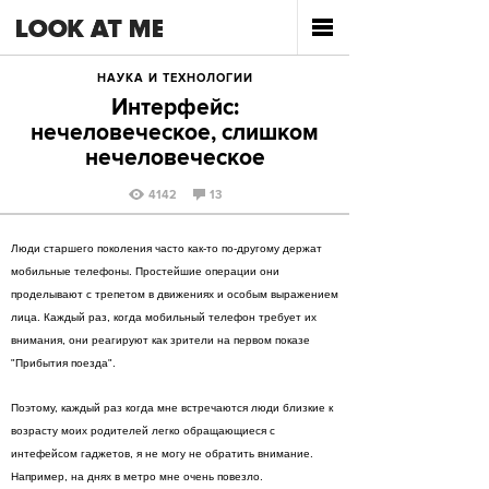
НАУКА И ТЕХНОЛОГИИ
Интерфейс:
нечеловеческое, cлишком
нечеловеческое
4142
13
Люди старшего поколения часто как-то по-другому держат
мобильные телефоны. Простейшие операции они
проделывают с трепетом в движениях и особым выражением
лица. Каждый раз, когда мобильный телефон требует их
внимания, они реагируют как зрители на первом показе
"Прибытия поезда".
Поэтому, каждый раз когда мне встречаются люди близкие к
возрасту моих родителей легко обращающиеся с
интефейсом гаджетов, я не могу не обратить внимание.
Например, на днях в метро мне очень повезло.