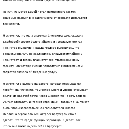
По пути из метро домой я стал припоминать как мои
знакомые подруги вне зависимости от возраста используют
технологии.
Я вспомнил, что одна знакомая блондинка сама сделала
джейлбрейк своего белого айфона и использует его как
навигатор в машине. Правда позднее выяснилось, что
однажды она чуть не заблудилась следуя этому айфону-
навигатору, и теперь планирует вернуться к обычному
гэджету-навигатору. Умение управляться с интерфейсом
гаджетов оказало ей медвежью услугу.
Я вспомнил о коллеге на работе, которая отказывается
перейти на Firefox или тем более Opera и упорно открывает
ссылки из рабочей почты через Explorer. «Я не хочу заново
учиться открывать интернет-страницы» - говорит она. Может
быть, чтобы завоевать ее как пользователя, вместо
миллиона персональных настроек браузерам стоит
сделать что-то вроде функции зеркальца? Сделать так,
чтобы она могла видеть
себя
в браузере?