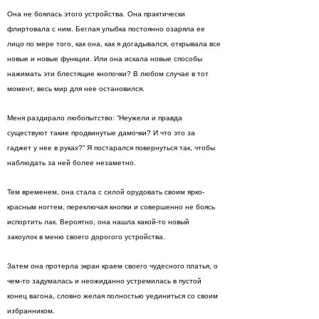
Она не боялась этого устройства. Она практически
флиртовала с ним. Беглая улыбка постоянно озаряла ее
лицо по мере того, как она, как я догадывался, открывала все
новые и новые функции. Или она искала новые способы
нажимать эти блестящие кнопочки? В любом случае в тот
момент, весь мир для нее остановился.
Меня раздирало любопытство: “Неужели и правда
существуют такие продвинутые дамочки? И что это за
гаджет у нее в руках?” Я постарался повернуться так, чтобы
наблюдать за ней более незаметно.
Тем временем, она стала с силой орудовать своим ярко-
красным ногтем, переключая кнопки и совершенно не боясь
испортить лак. Вероятно, она нашла какой-то новый
закоулок в меню своего дорогого устройства.
Затем она протерла экран краем своего чудесного платья, о
чем-то задумалась и неожиданно устремилась в пустой
конец вагона, словно желая полностью уединиться со своим
избранником.