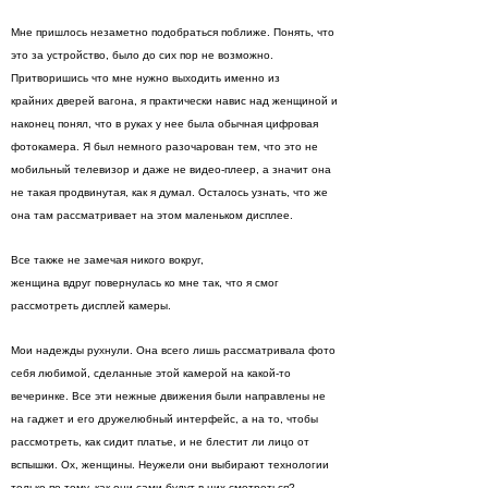
Мне пришлось незаметно подобраться поближе. Понять, что
это за устройство, было до сих пор не возможно.
Притворишись что мне нужно выходить именно из
крайних дверей вагона, я практически навис над женщиной и
наконец понял, что в руках у нее была обычная цифровая
фотокамера. Я был немного разочарован тем, что это не
мобильный телевизор и даже не видео-плеер, а значит она
не такая продвинутая, как я думал. Осталось узнать, что же
она там рассматривает на этом маленьком дисплее.
Все также не замечая никого вокруг,
женщина вдруг повернулась ко мне так, что я смог
рассмотреть дисплей камеры.
Мои надежды рухнули. Она всего лишь рассматривала фото
себя любимой, сделанные этой камерой на какой-то
вечеринке. Все эти нежные движения были направлены не
на гаджет и его дружелюбный интерфейс, а на то, чтобы
рассмотреть, как сидит платье, и не блестит ли лицо от
вспышки. Ох, женщины. Неужели они выбирают технологии
только по тому, как они сами будут в них смотреться?