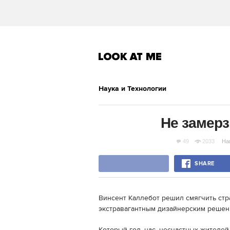
Наука и Технологии
Не замерз
49
2033
На
SHARE
Винсент Каллебот решил смягчить стр
экстравагантным дизайнерским решен