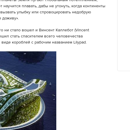
й планеты Земля пугают глобальным потелплением,
т научится плавать, дабы не утонуть, когда континенты
ь, вызвать улыбку или спровоцировать недобрую
е доживу».
о ни стало вошел и Винсент Каллебот (Vincent
 решил стать спасителем всего человечества
в виде короблей с рабочим названием Lilypad.