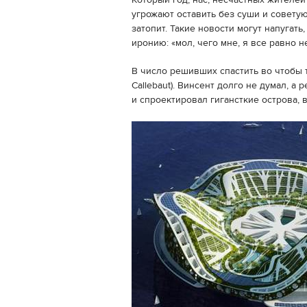
Который год, нас, несчастных жителе
угрожают оставить без суши и советую
затопит. Такие новости могут напугат
иронию: «мол, чего мне, я все равно н
В число решивших спастить во чтобы т
Callebaut). Винсент долго не думал, а
и спроектировал гигансткие острова, 