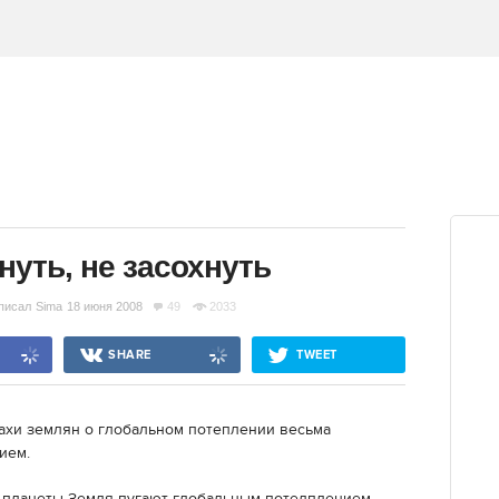
нуть, не засохнуть
писал
Sima
18 июня 2008
49
2033
SHARE
TWEET
ахи землян о глобальном потеплении весьма
ием.