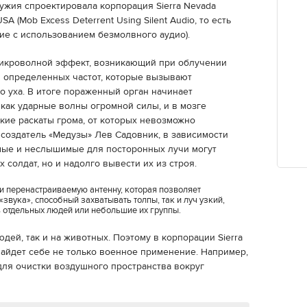
ужия спроектировала корпорация Sierra Nevada
A (Mob Excess Deterrent Using Silent Audio, то есть
е с использованием безмолвного аудио).
микроволной эффект, возникающий при облучении
 определенных частот, которые вызывают
о уха. В итоге пораженный орган начинает
как ударные волны огромной силы, и в мозге
ие раскаты грома, от которых невозможно
л создатель «Медузы» Лев Садовник, в зависимости
мые и неслышимые для посторонных лучи могут
 солдат, но и надолго вывести их из строя.
и перенастраиваемую антенну, которая позволяет
звука», способный захватывать толпы, так и луч узкий,
 отдельных людей или небольшие их группы.
дей, так и на животных. Поэтому в корпорации Sierra
найдет себе не только военное применение. Например,
для очистки воздушного пространства вокруг