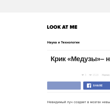
Наука и Технологии
Крик «Медузы»– 
3
1518
Напис
SHARE
Невидимый луч создает в мозгах нев