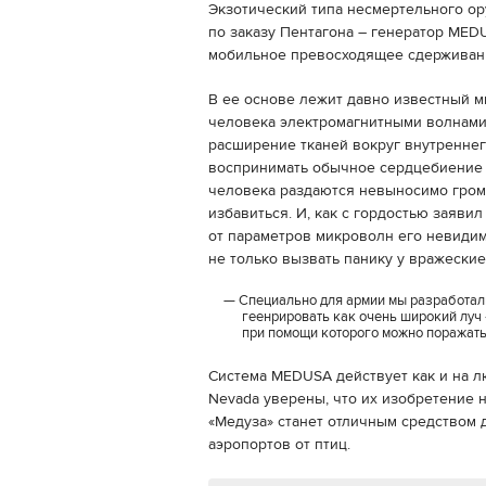
Экзотический типа несмертельного ор
по заказу Пентагона – генератор MEDUS
мобильное превосходящее сдерживани
В ее основе лежит давно известный 
человека электромагнитными волнами
расширение тканей вокруг внутреннег
воспринимать обычное сердцебиение 
человека раздаются невыносимо громк
избавиться. И, как с гордостью заяви
от параметров микроволн его невиди
не только вызвать панику у вражескиех
Специально для армии мы разработал
геенрировать как очень широкий луч «
при помощи которого можно поражать
Система MEDUSA действует как и на лю
Nevada уверены, что их изобретение 
«Медуза» станет отличным средством 
аэропортов от птиц.