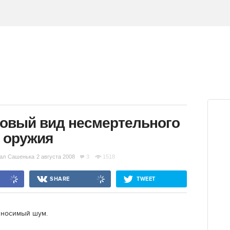
новый вид несмертельного
оружия
ал
Сашенька
2 августа 2008
3
1518
SHARE
TWEET
ыносимый шум.