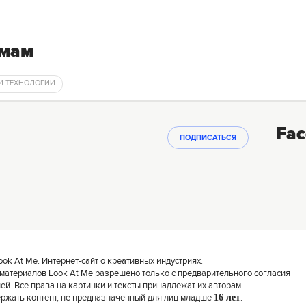
емам
 И ТЕХНОЛОГИИ
Fac
ПОДПИСАТЬСЯ
k At Me. Интернет-сайт о креативных индустриях.
материалов Look At Me разрешено только с предварительного согласия
й. Все права на картинки и тексты принадлежат их авторам.
ержать контент, не предназначенный для лиц младше
16 лет
.