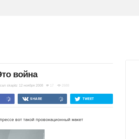
Это война
сал
skapitz
12 ноября 2008
17
2688
SHARE
TWEET
 прессе вот такой провокационный макет