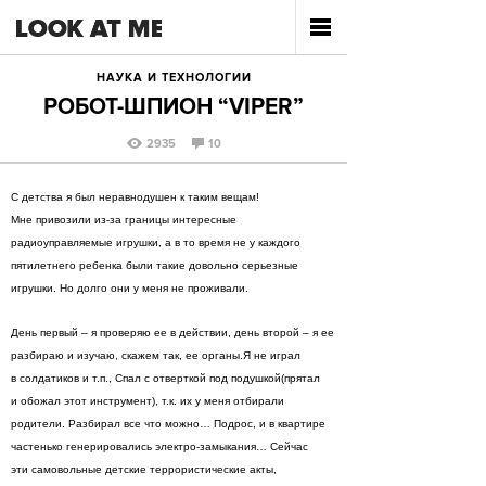
НАУКА И ТЕХНОЛОГИИ
РОБОТ-ШПИОН “VIPER”
2935
10
С детства я был неравнодушен к таким вещам!
Мне привозили из-за границы интересные
радиоуправляемые игрушки, а в то время не у каждого
пятилетнего ребенка были такие довольно серьезные
игрушки. Но долго они у меня не проживали.
День первый – я проверяю ее в действии, день второй – я ее
разбираю и изучаю, скажем так, ее органы.Я не играл
в солдатиков и т.п., Cпал с отверткой под подушкой(прятал
и обожал этот инструмент), т.к. их у меня отбирали
родители. Разбирал все что можно… Подрос, и в квартире
частенько генерировались электро-замыкания… Сейчас
эти самовольные детские террористические акты,