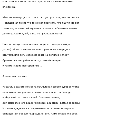
при помощи самопознания переросли в навыки неплохого
электрика.
Многие заминусуют этот пост, но уж простите, не сдержался
– священная тема! Кто-то может подумать, что я дитя, но вот
такая штука – каждый мужчина остается ребенком в чем-то
до конца своих дней, даже не признавая этого!
Пост не конкретно про вайпера (речь о котором пойдёт
далее). Можете писать свои истории, если вам родна
эта тема или есть интерес! Текст на религию затерт
буквами, не под рейтинг, а под схожий интерес
и комментарии постороннего…
А теперь и сам пост:
Израиль с самого момента объявления своего суверенитета,
на протяжении уже нескольких десятков лет либо ведет
войну, либо готовится к ней. Соответственно,
для эффективного ведения боевых действий, армия обороны
Израиля нуждается в современных и технически хорошо
оснащенных боевых подразделениях. А им, в свою очередь,