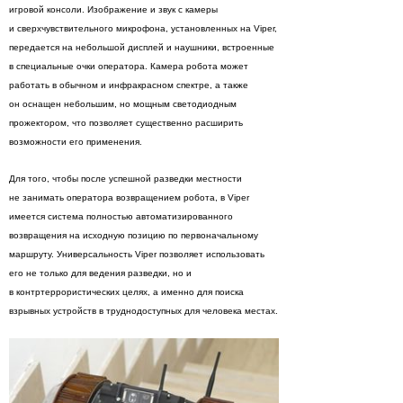
игровой консоли. Изображение и звук с камеры
и сверхчувствительного микрофона, установленных на Viper,
передается на небольшой дисплей и наушники, встроенные
в специальные очки оператора. Камера робота может
работать в обычном и инфракрасном спектре, а также
он оснащен небольшим, но мощным светодиодным
прожектором, что позволяет существенно расширить
возможности его применения.
Для того, чтобы после успешной разведки местности
не занимать оператора возвращением робота, в Viper
имеется система полностью автоматизированного
возвращения на исходную позицию по первоначальному
маршруту. Универсальность Viper позволяет использовать
его не только для ведения разведки, но и
в контртеррористических целях, а именно для поиска
взрывных устройств в труднодоступных для человека местах.