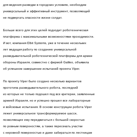
для ведения разведки в городских условиях, необходим
универсальный и эффективный инструмент, позволяющий
не подвергать опасности жизни солдат.
Больше всего для этих целей подходит роботехническая
платформа с максимальными возможностями проходимости.
И вот, компания Elbit Systems, уже в течение нескольких
лет ведущая работу по созданию универсальной
разведывательной роботехнической платформы для армии
обороны Израиля, совместно с фирмой Galileo, объявила
об успешном завершении испытаний проекта Viper.
По проекту Viper было создано несколько вариантов
прототипа разведывательного робота, последний
из которых не только подошел под все критерии, заявленные
армией Израиля, но и успешно прошел все лабораторные
и войсковые испытания. В основе конструкции робота Viper
лежит универсальное трансформируемое шасси,
позволяющее ему передвигаться с большой скоростью
по ровным поверхностям, а также пересекать участки
с неровной поверхностью и даже забираться по лестницам