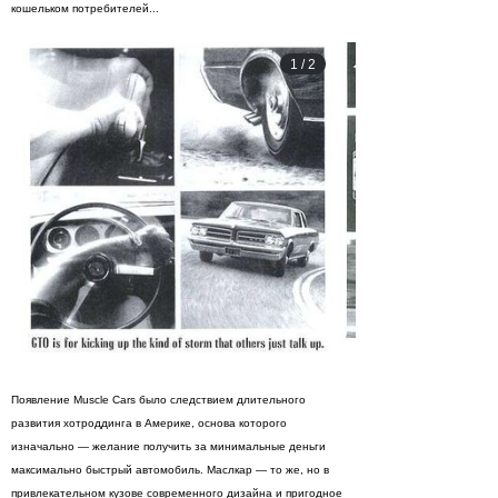
кошельком потребителей...
1
/
2
Появление Muscle Cars было следствием длительного
развития хотроддинга в Америке, основа которого
изначально — желание получить за минимальные деньги
максимально быстрый автомобиль. Маслкар — то же, но в
привлекательном кузове современного дизайна и пригодное