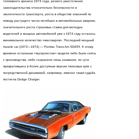
топливного кризиса 1973 года, резкого ужесточения
законодательства относительно безопасности и
экологичности транспорта, роста в обществе опасений по
поводу растущего числа погибших в автомобильных авариях,
значительного роста страховых ставок для молодых
водителей и мощных автомобилей уже к 1974 году осталось
минимальное количество «маслкаров». Последний мощный
muscle car (1973—1974) — Pontiac Trans Am SD455. К этому
времени остальные «мускулистые» модели либо были сняты
с производства, либо сохранили лишь название, по сути
превратившись в более доступные версии люксовых купе с
посредственной динамикой, например, именно такая судьба
постигла Dodge Charger.