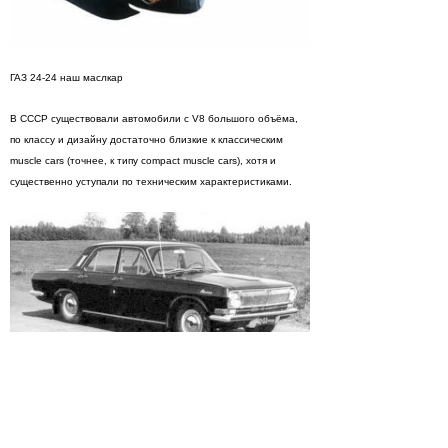
ГАЗ 24-24 наш маслкар
В СССР существовали автомобили с V8 большого объёма,
по классу и дизайну достаточно близкие к классическим
muscle cars (точнее, к типу compact muscle cars), хотя и
существенно уступали по техническим характеристиками.
Официально 24-24 назывался «быстроходный автомобиль»
или «машина сопровождения» основной его задачей была
служба в 9-м управлении КГБ СССР, сопровождение