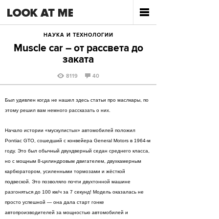
НАУКА И ТЕХНОЛОГИИ
Muscle car – от рассвета до
заката
8119
40
Был удивлен когда не нашел здесь статьи про маслкары, по
этому решил вам немного рассказать о них.
Начало истории «мускулистых» автомобилей положил
Pontiac GTO, сошедший с конвейера General Motors в 1964-м
году. Это был обычный двухдверный седан среднего класса,
но с мощным 8-цилиндровым двигателем, двухкамерным
карбюратором, усиленными тормозами и жёсткой
подвеской. Это позволяло почти двухтонной машине
разгоняться до 100 км/ч за 7 секунд! Модель оказалась не
просто успешной — она дала старт гонке
автопроизводителей за мощностью автомобилей и