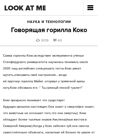
НАУКА И ТЕХНОЛОГИИ
Говорящая горилла Коко
9119
60
Самка гориллы Коко,вследствие эксперимента учёных
Стенфордского университета научилась понимать около
2000 тыщ английских слов,решать тесты.Коко умеет
шутить,описывать своё настроение...когда
её партнер горилла Майкл ,оторвал у тряпичной куклы
ногу,Коко обозвала его :" Ты,грязный плохой туалет!"
Коко прекрасно понимает что существует
будущее,прошлое,настоящее.Она знает о смерти(все знают,
что животные не осознают того,что они смертны) .Коко
обладает более тысячью знаков Амслена(язык жестов в
Северной Америке).Когда у Коко заболел зуб,она смогла
самостоятельно объяснить, насколько ей больно по шкале от