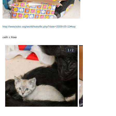
http://www.koko.org/world/kokoflix.php?date=2009-05-11#top
сайт с Коко
1
/
2