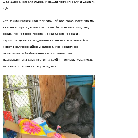
1 до 12(она указала 9).Врачи нашли причину боли и удалили
зуб.
Эта коммуникабельная гориллаиной раз доказывает, что мы
- не венец природы,мы - часть её.Наши навыки, под силу
созданию, которое поколение назад ело корешки и
термитов, даже не задумываясь о английском языке.Коко
живет в калифорнийском заповеднике горилл,все
эксперименты безболезненны.Коко ничего не
навязывали,она сама проявила свой интеллект. Гуманность
человека и терпение творят чудеса.