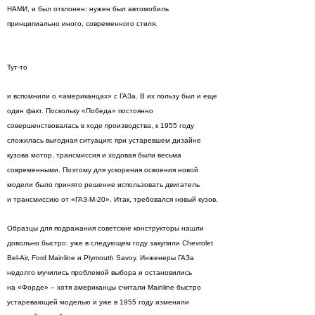
НАМИ, и был отклонен: нужен был автомобиль
принципиально иного, современного стиля.
Тут-то
и вспомнили о «американцах» с ГАЗа. В их пользу был и еще
один факт. Поскольку «Победа» постоянно
совершенствовалась в ходе производства, к 1955 году
сложилась выгодная ситуация: при устаревшем дизайне
кузова мотор, трансмиссия и ходовая были весьма
современными. Поэтому для ускорения освоения новой
модели было принято решение использовать двигатель
и трансмиссию от «ГАЗ-М-20». Итак, требовался новый кузов.
Образцы для подражания советские конструкторы нашли
довольно быстро: уже в следующем году закупили Chevrolet
Bel-Air, Ford Mainline и Plymouth Savoy. Инженеры ГАЗа
недолго мучились проблемой выбора и остановились
на «Форде» – хотя американцы считали Mainline быстро
устаревающей моделью и уже в 1955 году изменили