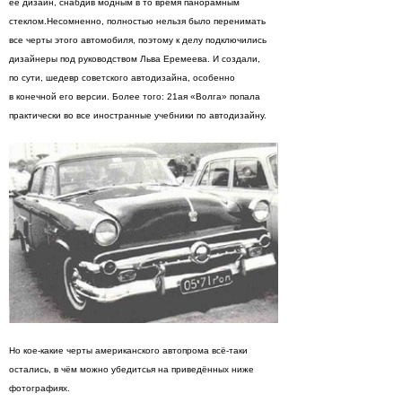
ее дизайн, снабдив модным в то время панорамным
стеклом.Несомненно, полностью нельзя было перенимать
все черты этого автомобиля, поэтому к делу подключились
дизайнеры под руководством Льва Еремеева. И создали,
по сути, шедевр советского автодизайна, особенно
в конечной его версии. Более того: 21ая «Волга» попала
практически во все иностранные учебники по автодизайну.
Но кое-какие черты американского автопрома всё-таки
остались, в чём можно убедитсья на приведённых ниже
фотографиях.