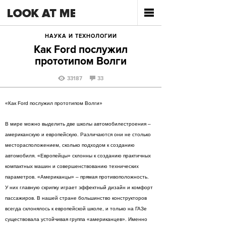
НАУКА И ТЕХНОЛОГИИ
Как Ford послужил
прототипом Волги
33187
33
«Как Ford послужил прототипом Волги»
В мире можно выделить две школы автомобилестроения –
американскую и европейскую. Различаются они не столько
месторасположением, сколько подходом к созданию
автомобиля. «Европейцы» склонны к созданию практичных
компактных машин и совершенствованию технических
параметров. «Американцы» – прямая противоположность.
У них главную скрипку играет эффектный дизайн и комфорт
пассажиров. В нашей стране большинство конструкторов
всегда склонялось к европейской школе, и только на ГАЗе
существовала устойчивая группа «американцев». Именно