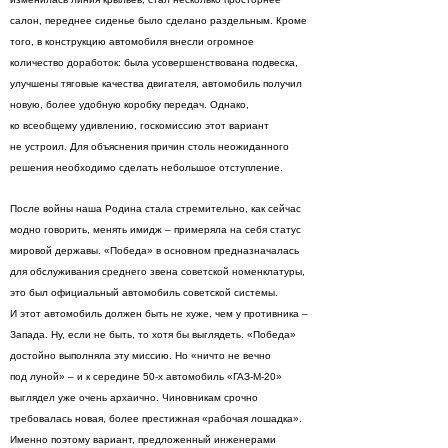
салон, переднее сиденье было сделано раздельным. Кроме
того, в конструкцию автомобиля внесли огромное
количество доработок: была усовершенствована подвеска,
улучшены тяговые качества двигателя, автомобиль получил
новую, более удобную коробку передач. Однако,
ко всеобщему удивлению, госкомиссию этот вариант
не устроил. Для объяснения причин столь неожиданного
решения необходимо сделать небольшое отступление.
После войны наша Родина стала стремительно, как сейчас
модно говорить, менять имидж – примеряла на себя статус
мировой державы. «Победа» в основном предназначалась
для обслуживания среднего звена советской номенклатуры,
это был официальный автомобиль советской системы.
И этот автомобиль должен быть не хуже, чем у противника –
Запада. Ну, если не быть, то хотя бы выглядеть. «Победа»
достойно выполняла эту миссию. Но «ничто не вечно
под луной» – и к середине 50-х автомобиль «ГАЗ-М-20»
выглядел уже очень архаично. Чиновникам срочно
требовалась новая, более престижная «рабочая лошадка».
Именно поэтому вариант, предложенный инженерами