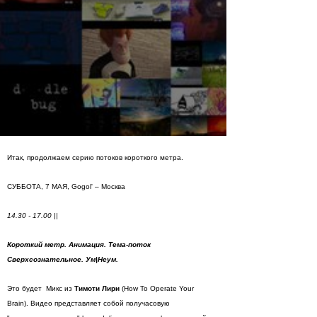
Итак, продолжаем серию потоков короткого метра.
СУББОТА, 7 МАЯ, Gogol' – Москва
14.30 - 17.00 ||
Короткий метр. Анимация. Тема-поток
Сверхсознательное. Ум|Неум.
Это будет Микс из
Тимоти Лири
(How To Operate Your
Brain). Видео представляет собой получасовую