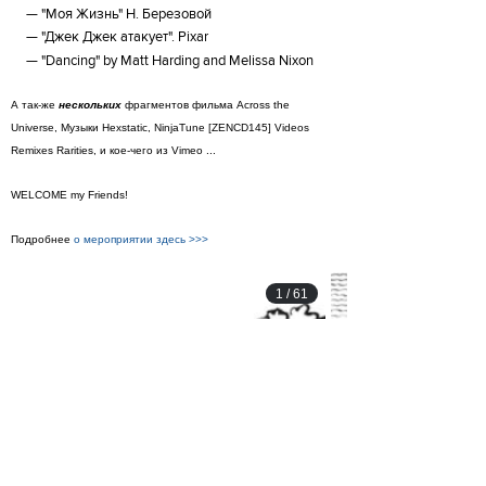
"Моя Жизнь" Н. Березовой
"Джек Джек атакует". Pixar
"Dancing" by Matt Harding and Melissa Nixon
А так-же
нескольких
фрагментов фильма Across the
Universe, Музыки Hexstatic, NinjaTune [ZENCD145] Videos
Remixes Rarities, и кое-чего из Vimeo ...
WELCOME my Friends!
Подробнее
о мероприятии здесь >>>
1
/
61