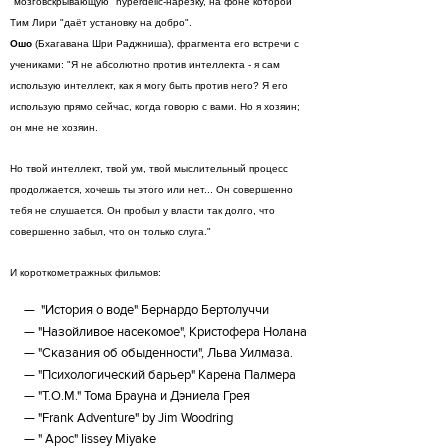
"мозговскрывающую" hyperdelic-нарезку, на фоне которой
Тим Лири "даёт установку на добро".
Ошо
(Бхагавана Шри Раджниша), фрагмента его встречи с
учениками: "Я не абсолютно против интеллекта - я сам
использую интеллект, как я могу быть против него? Я его
использую прямо сейчас, когда говорю с вами. Но я хозяин;
он мне не хозяин.
Но твой интеллект, твой ум, твой мыслительный процесс
продолжается, хочешь ты этого или нет... Он совершенно
тебя не слушается. Он пробыл у власти так долго, что
совершенно забыл, что он только слуга."
И короткометражных фильмов:
"История о воде" Бернардо Бертолуччи
"Назойливое насекомое", Кристофера Нолана
"Сказания об обыденности", Льва Уилмаза.
"Психологический барьер" Карена Палмера
"T.O.M." Тома Брауна и Дэниела Грея
"Frank Adventure" by Jim Woodring
" Apoc" Iissey Miyake