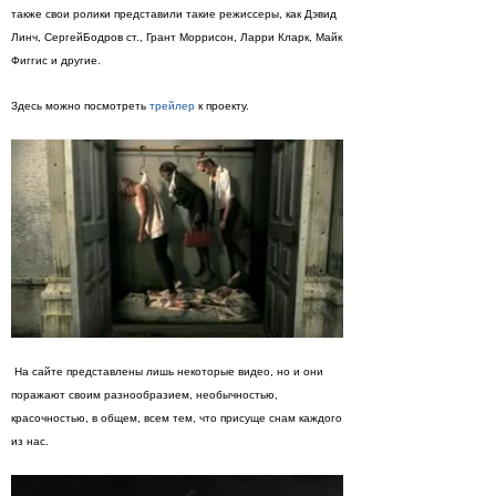
также свои ролики представили такие режиссеры, как Дэвид
Линч, СергейБодров ст., Грант Моррисон, Ларри Кларк, Майк
Фиггис и другие.
Здесь можно посмотреть
трейлер
к проекту.
На сайте представлены лишь некоторые видео, но и они
поражают своим разнообразием, необычностью,
красочностью, в общем, всем тем, что присуще снам каждого
из нас.