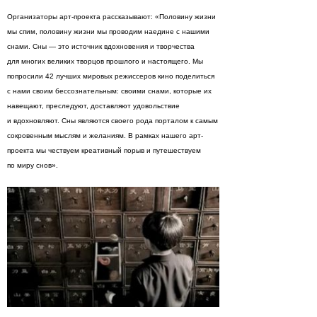
Организаторы арт-проекта рассказывают: «Половину жизни
мы спим, половину жизни мы проводим наедине с нашими
снами. Сны — это источник вдохновения и творчества
для многих великих творцов прошлого и настоящего. Мы
попросили 42 лучших мировых режиссеров кино поделиться
с нами своим бессознательным: своими снами, которые их
навещают, преследуют, доставляют удовольствие
и вдохновляют. Сны являются своего рода порталом к самым
сокровенным мыслям и желаниям. В рамках нашего арт-
проекта мы чествуем креативный порыв и путешествуем
по миру снов».