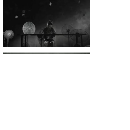
Самое большое внимание привлек к себе ролик
Last Day
Dream
режиссера Криса Милка (Chris Milk).