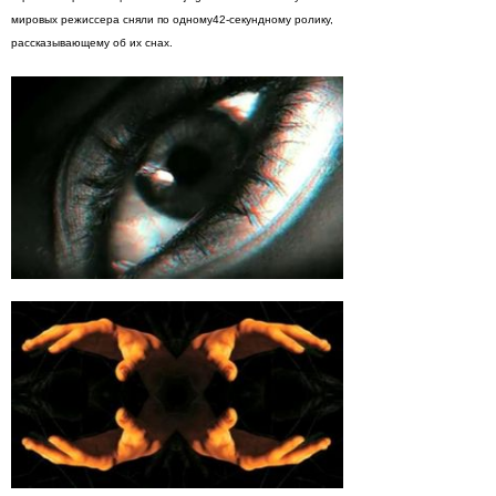
мировых режиссера сняли по одному42-секундному ролику,
рассказывающему об их снах.