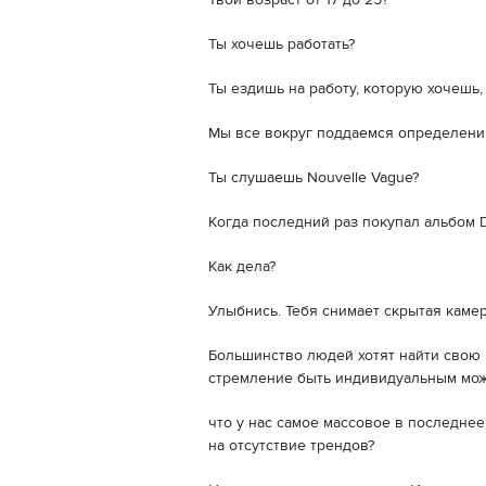
Твой возраст от 17 до 25?
Ты хочешь работать?
Ты ездишь на работу, которую хочешь,
Мы все вокруг поддаемся определени
Ты слушаешь Nouvelle Vague?
Когда последний раз покупал альбом D
Как дела?
Улыбнись. Тебя снимает скрытая камер
Большинство людей хотят найти свою 
стремление быть индивидуальным мож
что у нас самое массовое в последнее
на отсутствие трендов?