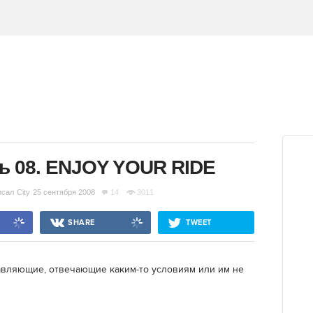
ь 08. ENJOY YOUR RIDE
исал
City
25 сентября 2008
14
3011
SHARE
TWEET
авляющие, отвечающие каким-то условиям или им не