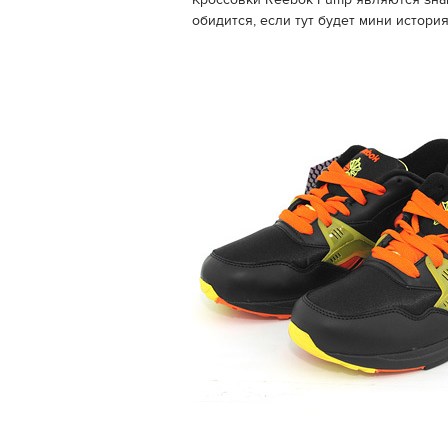
Кроссовки Reebok Pump являются знак
обидится, если тут будет мини история