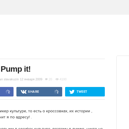
Pump it!
ал
slavakuzin
12 января 2009
20
4100
SHARE
TWEET
кер культуре, то есть о кроссовках, их истории ,
ит я по адресу! .