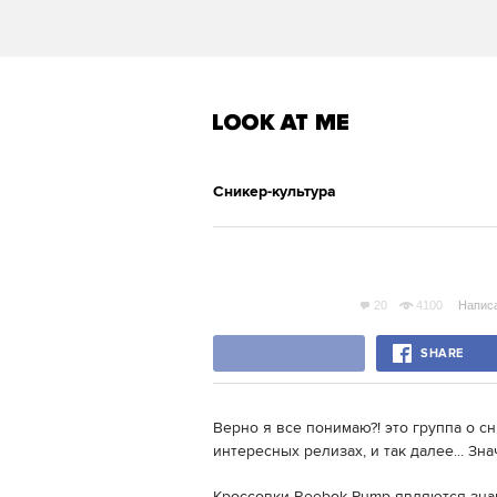
Сникер-культура
20
4100
Напис
SHARE
Верно я все понимаю?! это группа о сни
интересных релизах, и так далее... Знач