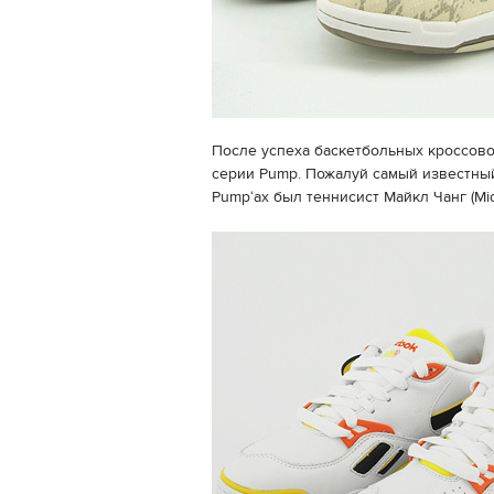
После успеха баскетбольных кроссовок
серии Pump. Пожалуй самый известный
Pump‘ах был теннисист Майкл Чанг (Mic