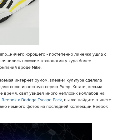
ump…ничего хорошего - постепенно линейка ушла с
появились похожие технологии у куда более
омпаний вроде Nike.
ваемая интернет бумом, sneaker культура сделала
дали свою известную серию Pump. Кстати, весьма
е время, свет увидел много неплохих коллабов на
л
Reebok x Bodega Escape Pack
, вы же найдите в инете
осано немного фоток из последней коллекции Reebok