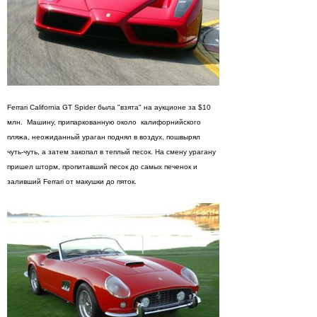
Ferrari California GT Spider была "взята" на аукционе за $10
млн. Машину, припаркованную около калифорнийского
пляжа, неожиданный ураган поднял в воздух, пошвырял
чуть-чуть, а затем закопал в теплый песок. На смену урагану
пришел шторм, пропитавший песок до самых печенок и
заливший Ferrari от макушки до пяток.