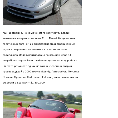
Как ни странно, но чемпионом по количеству аварий
является всемирно известные Enzo Ferrari. Ни цена этих
престижных авто, ни их эксклюзивность и ограниченный
тираж совершенно не влияют на осторожность их
владельцев. Задокументировано по крайней мере 14
аварий, в которых Enzo разбивали практически вдребезги.
На фото результат одной из самых известных аварий,
произошедшей в 2005 году в Малибу. Автомобиль Толстяка
Стивена Эриксона (Fat Steven Eriksson) попал в аварию на
скорости в 315 км/ч = $1.300.000