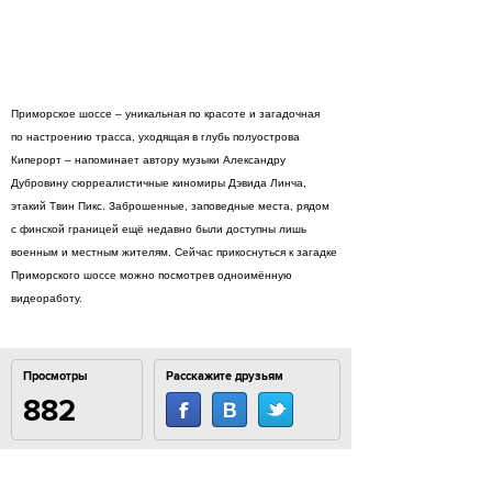
Приморское шоссе – уникальная по красоте и загадочная
по настроению трасса, уходящая в глубь полуострова
Киперорт – напоминает автору музыки Александру
Дубровину сюрреалистичные киномиры Дэвида Линча,
этакий Твин Пикс. Заброшенные, заповедные места, рядом
с финской границей ещё недавно были доступны лишь
военным и местным жителям. Сейчас прикоснуться к загадке
Приморского шоссе можно посмотрев одноимённую
видеоработу.
Просмотры
Расскажите друзьям
882
Комментарии