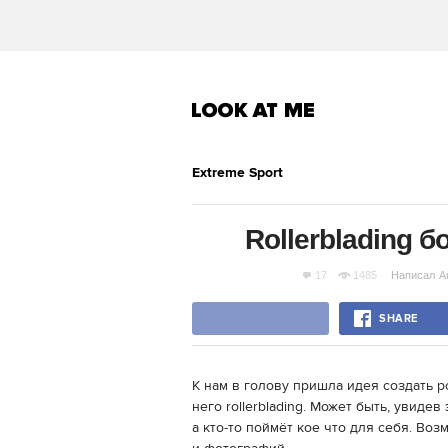
Extreme Sport
Rollerblading 
17
1485
Написал
А
SHARE
К нам в голову пришла идея создать р
него rollerblading. Может быть, увиде
а кто-то поймёт кое что для себя. Во