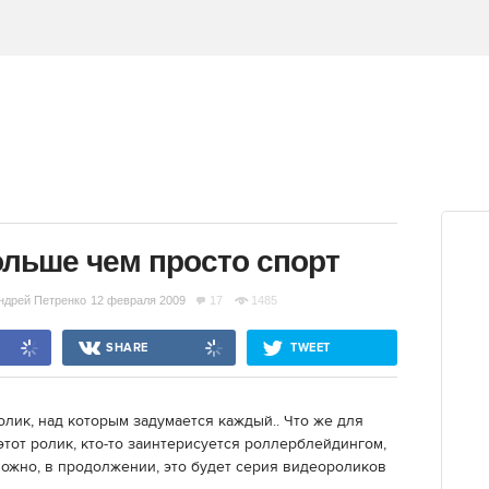
больше чем просто спорт
ндрей Петренко
12 февраля 2009
17
1485
SHARE
TWEET
олик, над которым задумается каждый.. Что же для
в этот ролик, кто-то заинтерисуется роллерблейдингом,
зможно, в продолжении, это будет серия видеороликов