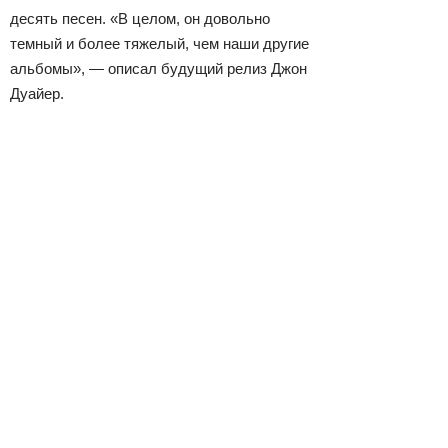
десять песен. «В целом, он довольно
темный и более тяжелый, чем наши другие
альбомы», — описал будущий релиз Джон
Дуайер.
Просмотры
Расскажите друзьям
584
Комментарии
Login to comment
© 2007–2024 Look At Me. Интернет-сайт о креативных
индустриях. Использование материалов
Look At Me разрешено только с предварительного