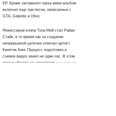
EP. Кроме заглавного трека мини-альбом
включил еще три песни, записанные с
GTA, Galantis и Olive.
Режиссером клипа Tuna Melt стал Райан
Стайк, в то время как за создание
непрерывной цепочки отвечал артист
Кинетик Кинг. Процесс подготовки и
съемок видео занял не один час. В этом
можно убедиться, посмотрев
закулисное
видео
.
Просмотры
Расскажите друзьям
1734
Комментарии