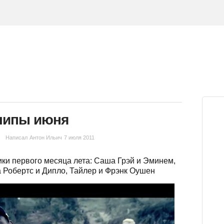
липы июня
Написал
Антон Ильич
7 июля 2011
и первого месяца лета: Саша Грэй и Эминем,
 Робертс и Дипло, Тайлер и Фрэнк Оушен