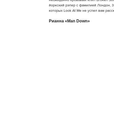
неожиданно кровавый клип Broken Soci
йоркский рэпер с фамилией Лондон, 3
которых Look At Me не успел вам расск
Рианна «Man Down»