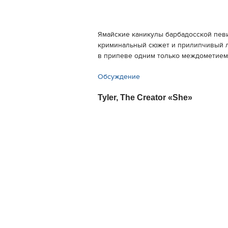
Ямайские каникулы барбадосской пев
криминальный сюжет и прилипчивый ле
в припеве одним только междометием
Обсуждение
Tyler, The Creator «She»