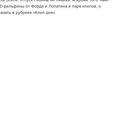
al Scene, отпуск Рианны на Ямайке. А кроме того: нью-
D-дельфины от Форда и Лопатина и пара клипов, о
азать в рубрике «Клип дня».