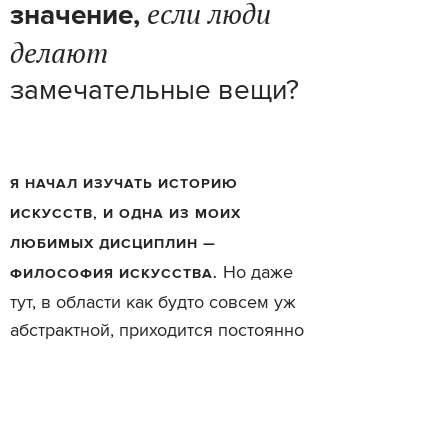
если люди
значение,
делают
замечательные вещи?
Я НАЧАЛ ИЗУЧАТЬ ИСТОРИЮ
ИСКУССТВ, И ОДНА ИЗ МОИХ
ЛЮБИМЫХ ДИСЦИПЛИН —
Но даже
ФИЛОСОФИЯ ИСКУССТВА.
тут, в области как будто совсем уж
абстрактной, приходится постоянно
иметь в виду строение нашего
мозга. Нейроэстетика помогает
объяснить, почему какие-то вещи
(или
кажутся нам красивыми