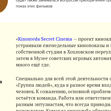
будет также заниматься вопросом приобретения пр
показ этих фильмов
«
Kinosreda Secret Cinema
— проект кинокл
устраивали еженедельные кинопоказы и в
собственной студии в Хохловском переулк
затем в Музее советских игровых автомат
много ещё где.
Специально для всей этой деятельности
a
«Группа людей», куда в разное время вхо
человек. К сожалению, основной проблемо
остаётся команда. Работа или ответствен
разным энтузиастам, что всегда привод
результатам. Команда киноклуба обязате