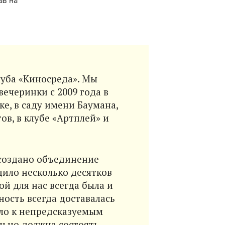
ав на
уба «Киносреда». Мы
ечеринки с 2009 года в
е, в саду имени Баумана,
ов, в клубе «Артплей» и
 создано объединение
дило несколько десятков
й для нас всегда была и
ность всегда доставалась
ило к непредсказуемым
льно должна состоять