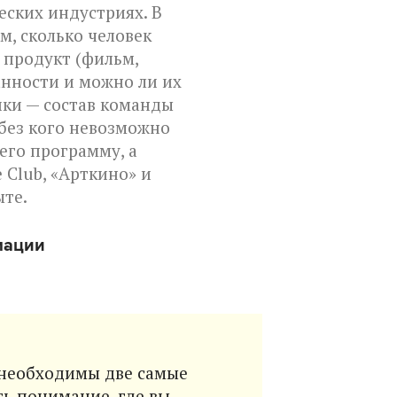
еских индустриях. В
м, сколько человек
 продукт (фильм,
занности и можно ли их
ики — состав команды
без кого невозможно
его программу, а
 Club, «Арткино» и
ыте.
мации
 необходимы две самые
ть понимание, где вы