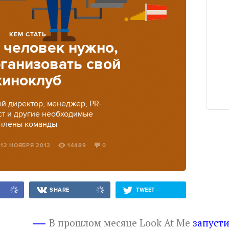
КЕМ СТАТЬ
 человек нужно,
ганизовать свой
киноклуб
й директор, менеджер, PR-
ст и другие необходимые
члены команды
, 12 НОЯБРЯ 2013
14489
0
SHARE
TWEET
В прошлом месяце Look At Me
запуст