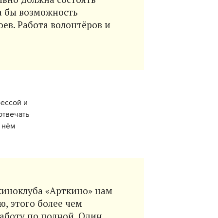
а бы возможность
оев. Работа волонтёров и
рессой и
отвечать
 нём
я киноклуба «Арткино» нам
ю, этого более чем
работу по полной. Один