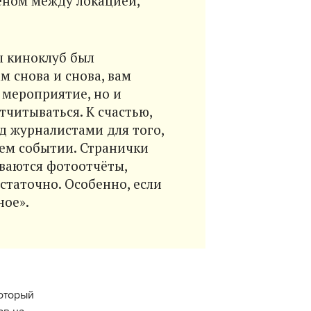
еном между локацией,
ы киноклуб был
м снова и снова, вам
 мероприятие, но и
тчитываться. К счастью,
д журналистами для того,
ем событии. Странички
ываются фотоотчёты,
статочно. Особенно, если
ное».
оторый