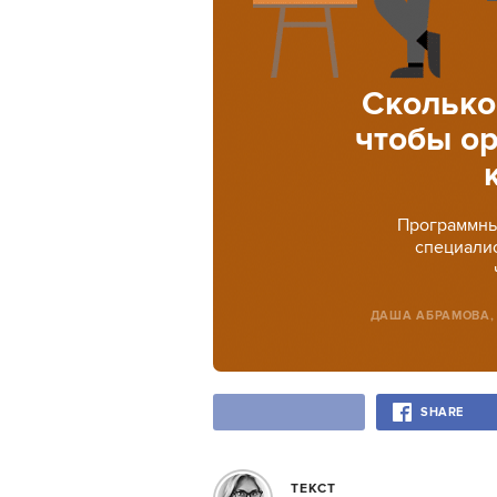
Сколько
чтобы ор
Программны
специали
ДАША АБРАМОВА
SHARE
ТЕКСТ