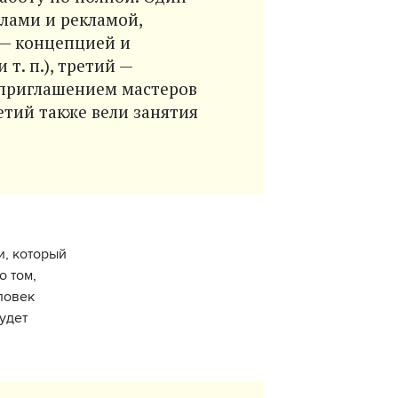
лами и рекламой,
 — концепцией и
т. п.), третий —
 приглашением мастеров
етий также вели занятия
и, который
о том,
еловек
удет