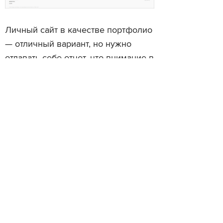
Личный сайт в качестве портфолио
— отличный вариант, но нужно
отдавать себе отчет, что внимание в
нем будет уделено не только
вашим работам как таковым и
описанию процесса их создания, но
и всему остальному: текстам,
типографике, общему дизайну,
легкости восприятия информации.
Рассказ о себе