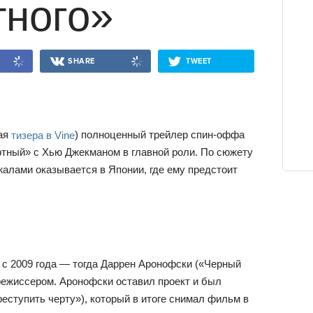
тного»
SHARE
TWEET
тая
тизера в Vine
) полноценный трейлер спин-оффа
тный» с Хью Джекманом в главной роли. По сюжету
жалами оказывается в Японии, где ему предстоит
 с 2009 года — тогда Даррен Аронофски («Черный
режиссером. Аронофски оставил проект и был
еступить черту»), который в итоге снимал фильм в