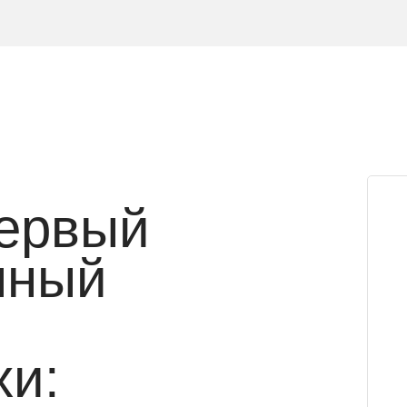
ервый
нный
хи: