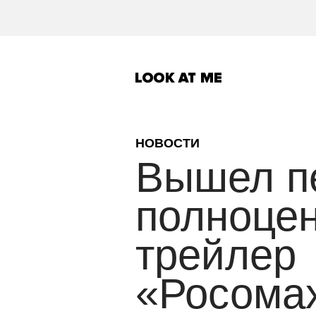
НОВОСТИ
Вышел п
полноце
трейлер
«Росома