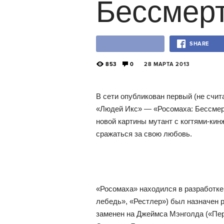
Бессмер
SHARE
853
0
28 МАРТА 2013
В сети опубликован первый (не счи
«Людей Икс» — «Росомаха: Бессмер
новой картины мутант с когтями-кин
сражаться за свою любовь.
«Росомаха» находился в разработке
лебедь», «Рестлер») был назначен 
заменен на Джеймса Мэнголда («Пер