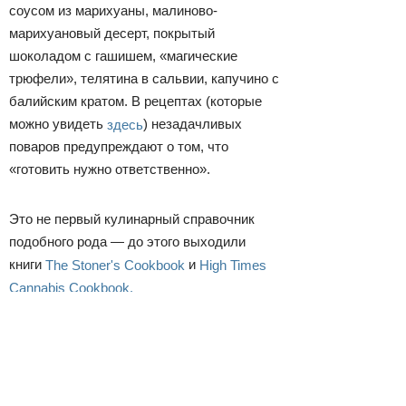
соусом из марихуаны, малиново-
марихуановый десерт, покрытый
шоколадом с гашишем, «магические
трюфели», телятина в сальвии, капучино с
балийским кратом. В рецептах (которые
можно увидеть
здесь
) незадачливых
поваров предупреждают о том, что
«готовить нужно ответственно».
Это не первый кулинарный справочник
подобного рода — до этого выходили
книги
The Stoner's Cookbook
и
High Times
Cannabis Cookbook.
Просмотры
Расскажите друзьям
4123