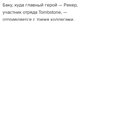
Баку, куда главный герой — Рекер,
участник отряда Tombstone, —
отправляется с тремя коллегами.
Ранее EA представили
17-минутное
демовидео
с гейм-плеем из
пролога, в котором четыре солдата
спасаются от русского отряда.
Просмотры
Расскажите друзьям
1212
Комментарии
Login to comment