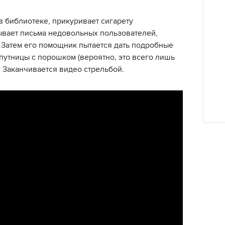
в библиотеке, прикуривает сигарету
ывает письма недовольных пользователей,
Затем его помощник пытается дать подробные
путницы с порошком (вероятно, это всего лишь
 Заканчивается видео стрельбой.