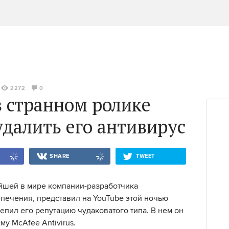
2272
0
 странном ролике
 удалить его антивирус
SHARE
TWEET
йшей в мире компании-разработчика
печения, представил на YouTube этой ночью
епил его репутацию чудаковатого типа. В нем он
му McAfee Antivirus.