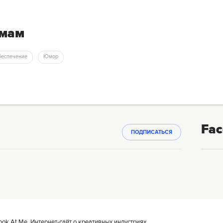
емам
беспечение
Юмор
Fac
ПОДПИСАТЬСЯ
k At Me. Интернет-сайт о креативных индустриях.