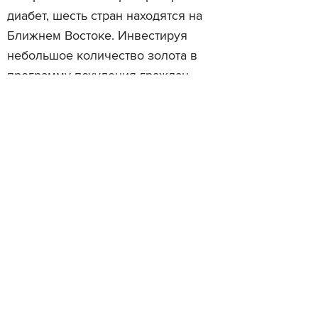
диабет, шесть стран находятся на
Ближнем Востоке. Инвестируя
небольшое количество золота в
программу похудения граждан,
Дубай в будущем сможет
сэкономить миллионы долларов на
здравоохранении.
Просмотры
Расскажите друзьям
3044
Комментарии
Load comments