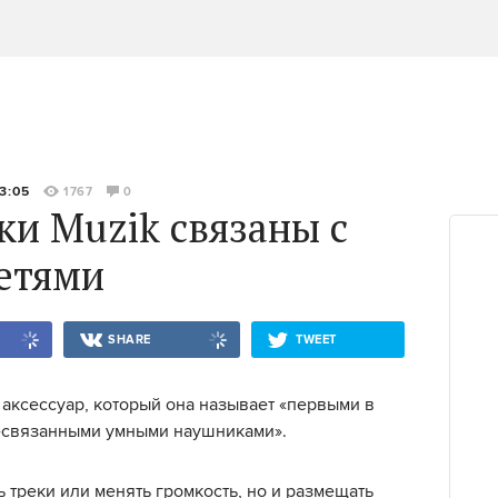
3:05
1767
0
и Muzik связаны с
етями
SHARE
TWEET
 аксессуар, который она называет «первыми в
-cвязанными умными наушниками».
ь треки или менять громкость, но и размещать