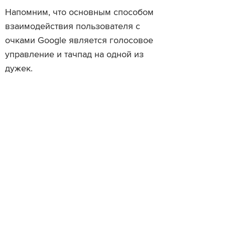
Напомним, что основным способом
взаимодействия пользователя с
очками Google является голосовое
управление и тачпад на одной из
дужек.
Читайте также
Как пользоваться Google Glass: 5
Mercedes интегрирует G
примеров
Glass в систему навига