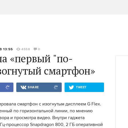
В 13:55
4558
0
а «первый "по-
зогнутый смартфон»
SHARE
TWEET
сировала смартфон с изогнутым дисплеем G Flex.
енный по горизонтальной линии, по мнению
вора и просмотра видео. Внутри гаджета
Гц-процессор Snapdragon 800, 2 ГБ оперативной