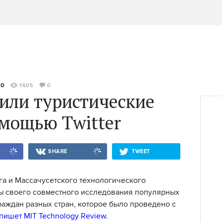
10
1605
0
или туристические
мощью Twitter
SHARE
TWEET
га и Массачусетского технологического
ы своего совместного исследования популярных
раждан разных стран, которое было проведено с
пишет MIT Technology Review
.