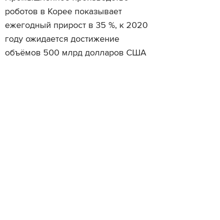
роботов в Корее показывает
ежегодный прирост в 35 %, к 2020
году ожидается достижение
объёмов 500 млрд долларов США
и масштабная популяризация
потребительской робототехники,
вплоть до наличия робота в каждом
доме.
Читайте также
История роботов-игруше
Восстание машин: 10 роботов
автоматов со святой во
будущего сегодня
роботов, созданных НА