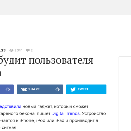
:23
2341
2
будит пользователя
а
SHARE
TWEET
едставила
новый гаджет, который сможет
жареного бекона, пишет
Digital Trends
. Устройство
ается к iPhone, iPod или iPad и производит в
 сигнал.