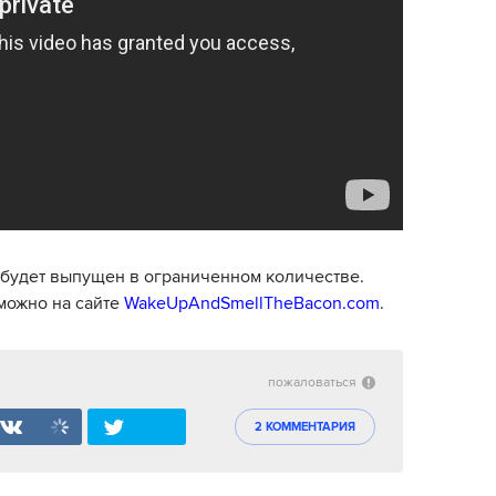
n будет выпущен в ограниченном количестве.
можно на сайте
WakeUpAndSmellTheBacon.com
.
пожаловаться
2 КОММЕНТАРИЯ