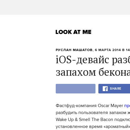
РУСЛАН МАШАТОВ
, 6 МАРТА 2014 В 14
iOS-девайс раз
запахом бекон
SHARE
Фастфуд-компания Oscar Mayer
пр
разбудить пользователя запахом 
Wake Up & Smell The Bacon подключ
установленное время «ароматный»