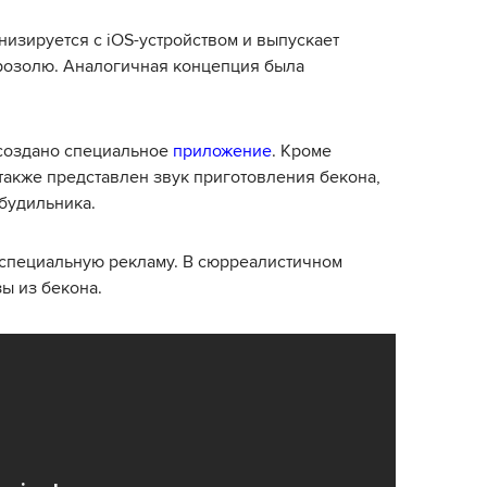
низируется с iOS-устройством и выпускает
розолю. Аналогичная концепция была
 создано специальное
приложение
. Кроме
также представлен звук приготовления бекона,
будильника.
а специальную рекламу. В сюрреалистичном
ы из бекона.