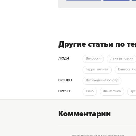
Другие статьи по т
ЛЮДИ
Вачовски
Лана вачовски
Терри Гиллиам
Ванесса К
БРЕНДЫ
Восхождение юпитер
ПРОЧЕЕ
Кино
Фантастика
Тр
Комментарии