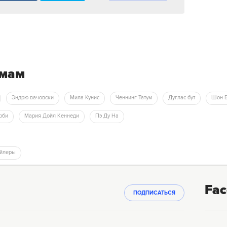
емам
Эндрю вачовски
Мила Кунис
Ченнинг Татум
Дуглас бут
Шон 
ирби
Мария Дойл Кеннеди
Пэ Ду На
ейлеры
Fac
ПОДПИСАТЬСЯ