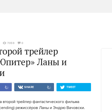
7059
0
торой трейлер
Юпитер» Ланы и
и
SHARE
TWEET
ла второй трейлер фантастического фильма
scending) режиссёров Ланы и Эндрю Вачовски.