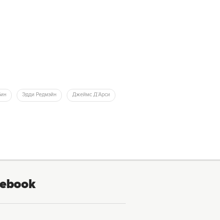
Бин
Эдди Редмэйн
Джеймс Д’Арси
ebook