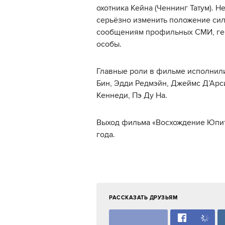
охотника Кейна (Ченнинг Татум). 
серьёзно изменить положение сил 
сообщениям профильных СМИ, ген
особы.
Главные роли в фильме исполнили 
Бин, Эдди Редмэйн, Джеймс Д’Арс
Кеннеди, Пэ Ду На.
Выход фильма «Восхождение Юпите
года.
РАССКАЗАТЬ ДРУЗЬЯМ