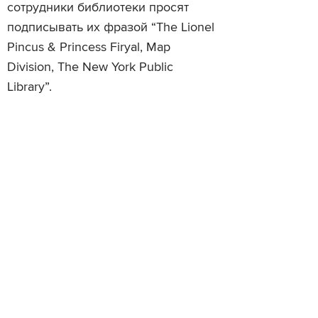
сотрудники библиотеки просят
подписывать их фразой “The Lionel
Pincus & Princess Firyal, Map
Division, The New York Public
Library”.
Читайте также
Появилась интерактивная карта
Новая технология созда
мировых лесов
видеоаналог Google Ma
Просмотры
Расскажите друзьям