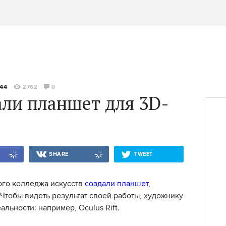
:44
2762
0
али планшет для 3D-
SHARE
TWEET
ого колледжа искусств
создали планшет
,
Чтобы видеть результат своей работы, художнику
льности: например, Oculus Rift.