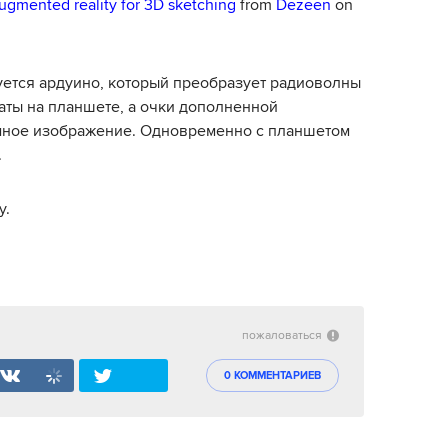
augmented reality for 3D sketching
from
Dezeen
on
ется ардуино, который преобразует радиоволны
аты на планшете, а очки дополненной
мное изображение. Одновременно с планшетом
.
y.
пожаловаться
0 КОММЕНТАРИЕВ