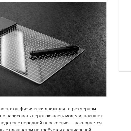
оста: он физически движется в трехмерном
жно нарисовать верхнюю часть модели, планшет
 ведется с передней плоскостью — наклоняется
ты с планшетом не требуется специальной