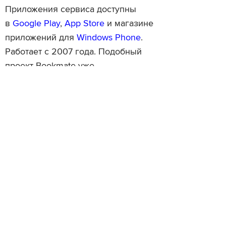
Приложения сервиса доступны
в
Google Play
,
App Store
и магазине
приложений для
Windows Phone
.
Работает с 2007 года. Подобный
проект Bookmate уже
реализовывала с институтом
«Стрелка» летом 2013 года.
Фотография: flickr.com/photos/ownipics
Читайте также
Объявлен шорт-лист книжной
Американский журнали
премии «Национальный
выпустит книгу с новым