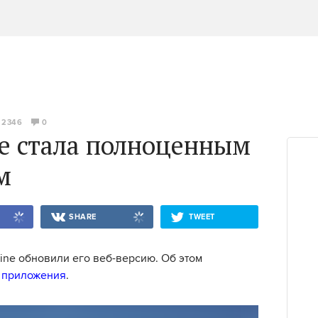
2346
0
ne стала полноценным
м
SHARE
TWEET
ne обновили его веб-версию. Об этом
 приложения
.