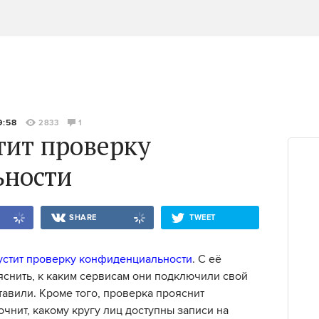
9:58
2833
1
тит проверку
ьности
SHARE
TWEET
устит проверку конфиденциальности
. С её
снить, к каким сервисам они подключили свой
тавили. Кроме того, проверка прояснит
чнит, какому кругу лиц доступны записи на