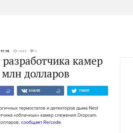
11:16
1443
0
 разработчика камер
 млн долларов
SHARE
TWEET
огичных термостатов и детекторов дыма Nest
тчика «облачных» камер слежения Dropcam.
долларов,
сообщает Re/code
.