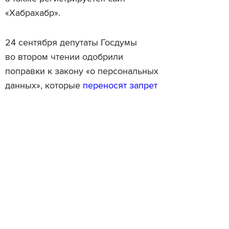
«Хабрахабр».
24 сентября депутаты Госдумы
во втором чтении одобрили
поправки к закону «о персональных
данных», которые
переносят запрет
на хранение данных россиян
за границей с 1 сентября 2016 года
на 1 января 2015 года.
Фотография:
Flickr
Читайте также