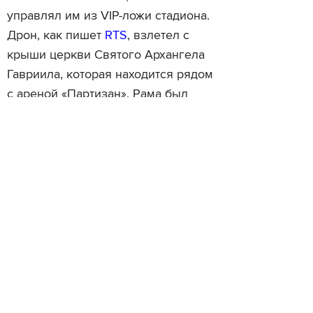
управлял им из VIP-ложи стадиона.
Дрон, как пишет
RTS
, взлетел с
крыши церкви Святого Архангела
Гавриила, которая находится рядом
с ареной «Партизан». Рама был
арестован сербской полицией для
выяснения всех обстоятельств.
Читайте также
В Красноярске владель
Видео: ястреб нападает на
оштрафовали за полёт 
летящий дрон
разрешения