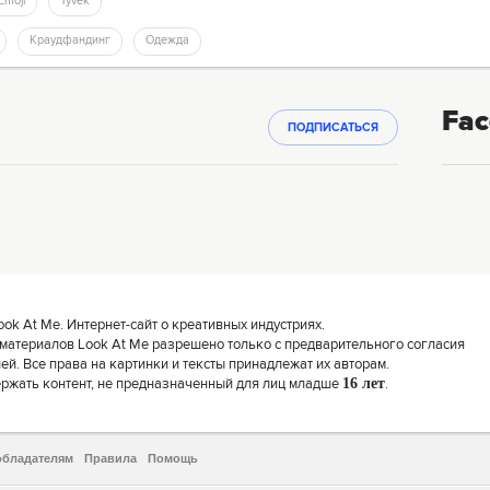
Emoji
Tyvek
Краудфандинг
Одежда
Fac
ПОДПИСАТЬСЯ
k At Me. Интернет-сайт о креативных индустриях.
материалов Look At Me разрешено только с предварительного согласия
й. Все права на картинки и тексты принадлежат их авторам.
ержать контент, не предназначенный для лиц младше
16 лет
.
обладателям
Правила
Помощь