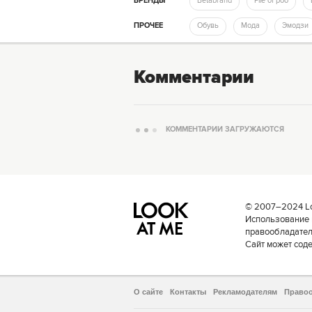
БРЕНДЫ
Betabrand
Pile of poo
ПРОЧЕЕ
Обувь
Мода
Эмодзи
Комментарии
КОММЕНТАРИИ ЗАГРУЖАЮТСЯ
© 2007–2024 Loo
Использование 
правообладателе
Сайт может сод
О сайте
Контакты
Рекламодателям
Право