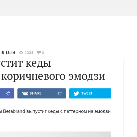
 В 18:14
4234
0
устит кеды
 коричневого эмодзи
SHARE
TWEET
 Betabrand выпустит кеды с паттерном из эмодзи