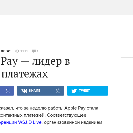
 08:45
1279
1
 Pay — лидер в
 платежах
SHARE
TWEET
казал, что за неделю работы Apple Pay стала
контактных платежей. Соответствующее
ренции WSJ.D Live
, организованной изданием