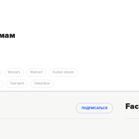
емам
Wendy's
Walmart
Dunkin donuts
Торговля
Смартфон
Fac
ПОДПИСАТЬСЯ