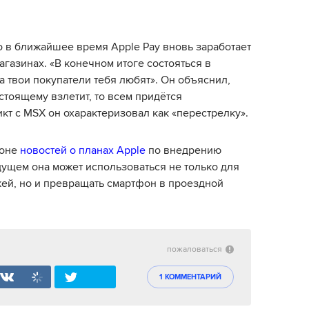
о в ближайшее время Apple Pay вновь заработает
газинах. «В конечном итоге состояться в
да твои покупатели тебя любят». Он объяснил,
астоящему взлетит, то всем придётся
кт с MSX он охарактеризовал как «перестрелку».
фоне
новостей о планах Apple
по внедрению
ущем она может использоваться не только для
ей, но и превращать смартфон в проездной
пожаловаться
1 КОММЕНТАРИЙ