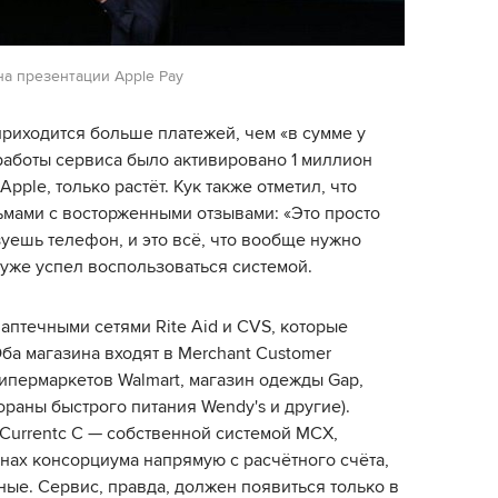
на презентации Apple Pay
 приходится больше платежей, чем «в сумме у
 работы сервиса было активировано 1 миллион
Apple, только растёт. Кук также отметил, что
ьмами с восторженными отзывами: «Это просто
уешь телефон, и это всё, что вообще нужно
н уже успел воспользоваться системой.
 аптечными сетями Rite Aid и CVS, которые
ба магазина входят в Merchant Customer
 гипермаркетов Walmart, магазин одежды Gap,
ораны быстрого питания Wendy's и другие).
Currentc C — cобственной системой MCX,
инах консорциума напрямую с расчётного счёта,
ые. Сервис, правда, должен появиться только в