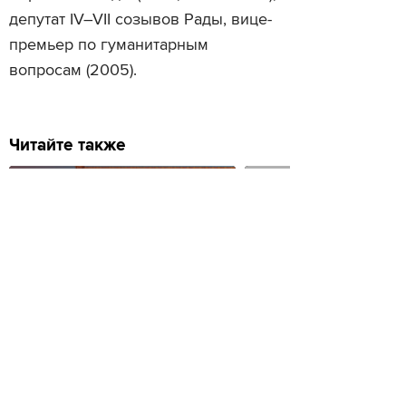
депутат IV–VII созывов Рады, вице-
премьер по гуманитарным
вопросам (2005).
Читайте также
Ходорковский начал об
Почему я не верю в Китай
подписчиками в Twitter
Просмотры
Расскажите друзьям
1094