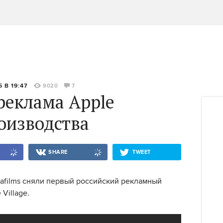
 В 19:47
9020
7
реклама Apple
оизводства
SHARE
TWEET
rafilms сняли первый российский рекламный
 Village.