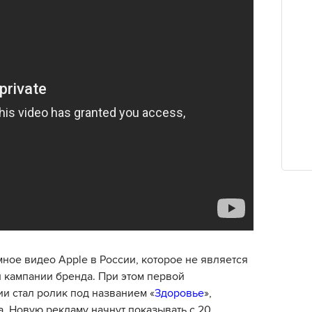
мное видео Apple в России, которое не является
 кампании бренда. При этом первой
и стал ролик под названием «
Здоровье
»,
. Новую рекламу начнут показывать с 20