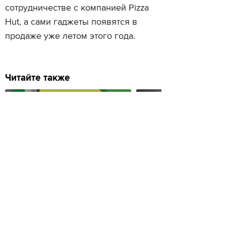
сотрудничестве с компанией Pizza
Hut, а сами гаджеты появятся в
продаже уже летом этого года.
Читайте также
HTC показала первый ф
Лучшие гаджеты февраля
трекер
Просмотры
Расскажите друзьям
1454