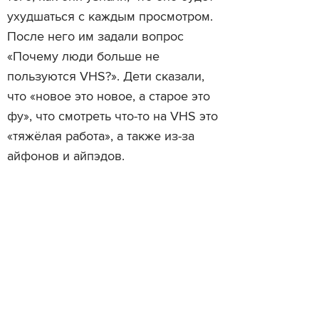
ухудшаться с каждым просмотром.
После него им задали вопрос
«Почему люди больше не
пользуются VHS?». Дети сказали,
что «новое это новое, а старое это
фу», что смотреть что-то на VHS это
«тяжёлая работа», а также из-за
айфонов и айпэдов.
Читайте также
8 фотографов попытались
YouTube начал поддерж
работать в Photoshop 1.0
градусное видео