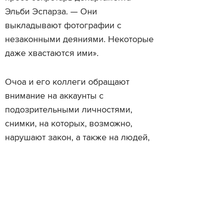
Эльби Эспарза. — Они
выкладывают фотографии с
незаконными деяниями. Некоторые
даже хвастаются ими».
Очоа и его коллеги обращают
внимание на аккаунты с
подозрительными личностями,
снимки, на которых, возможно,
нарушают закон, а также на людей,
которые проходят по текущим
расследованиям. Например, они
нашли несовершеннолетнего
нарушителя на условно-досрочном
освобождении. В своём аккаунте он
похвастался несколькими